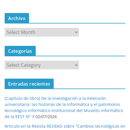
Archivo
A
r
c
Categorías
h
i
C
v
a
o
t
Entradas recientes
e
g
[Capítulo de libro] De la investigación a la extensión
o
universitaria: las historias de la informática y el patrimonio
r
tecnológico informático institucional del Museíto informático
í
de la EEST N° 3
02/07/2026
a
Artículo en la Revista REsIDeS sobre “Cambios tecnológicos en
s